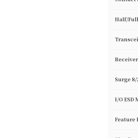
Half/Ful
Transcei
Receiver
Surge 8/
I/O ESD 
Feature 