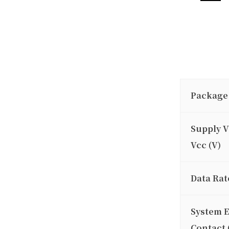
Package
Supply V
Vcc (V)
Data Rat
System 
Contact 