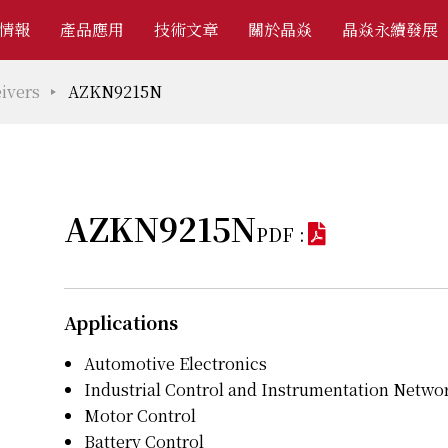
情報
產品應用
技術文章
關於晶焱
晶焱永續發展
ivers
AZKN9215N
AZKN9215N
PDF :
Applications
Automotive Electronics
Industrial Control and Instrumentation Netwo
Motor Control
Battery Control