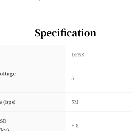
Specification
DFN8
oltage
5
e (bps)
5M
ESD
+-8
(kV)