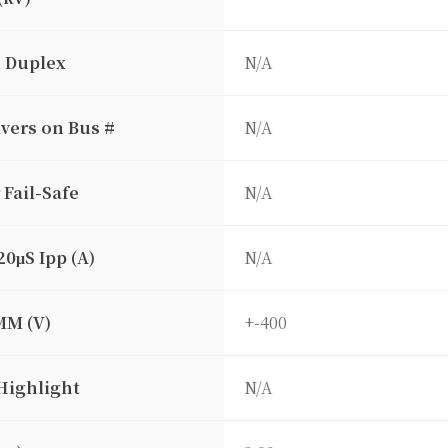
l Duplex
N/A
vers on Bus #
N/A
 Fail-Safe
N/A
20μS Ipp (A)
N/A
MM (V)
+-400
Highlight
N/A